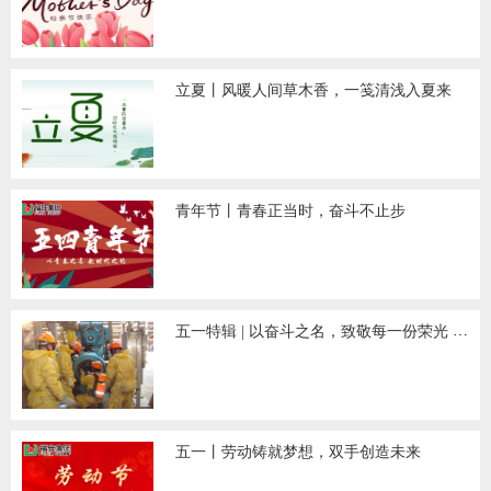
立夏丨风暖人间草木香，一笺清浅入夏来
青年节丨青春正当时，奋斗不止步
五一特辑 | 以奋斗之名，致敬每一份荣光 ——致福佳集团广大劳动者的一封信
五一丨劳动铸就梦想，双手创造未来