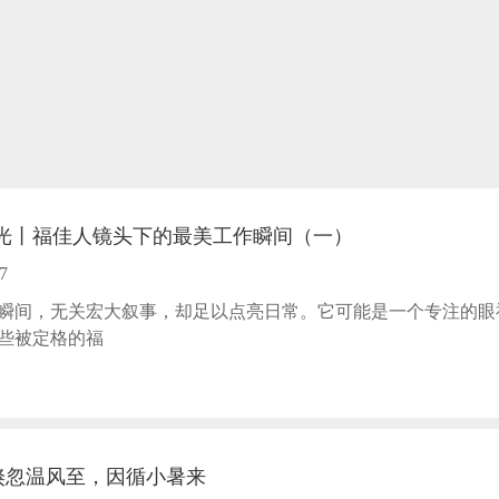
微光丨福佳人镜头下的最美工作瞬间（一）
7
瞬间，无关宏大叙事，却足以点亮日常。它可能是一个专注的眼
些被定格的福
倏忽温风至，因循小暑来