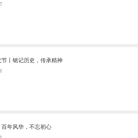
7
党节丨铭记历史，传承精神
1
丨百年风华，不忘初心
1