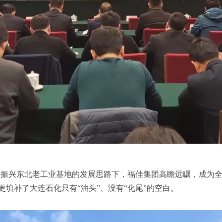
振兴东北老工业基地的发展思路下，福佳集团高瞻远瞩，成为全
”，更填补了大连石化只有“油头”、没有“化尾”的空白。