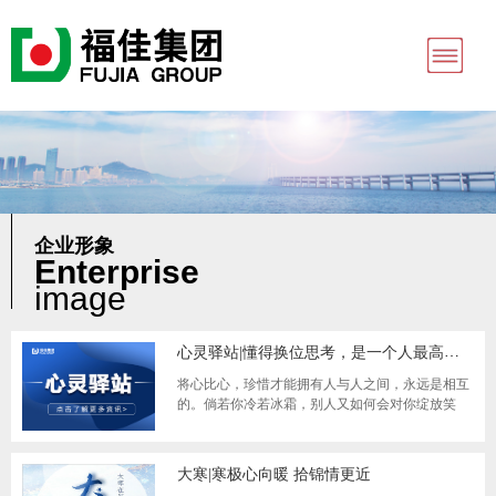
企业形象
Enterprise
image
心灵驿站|懂得换位思考，是一个人最高级的修养
将心比心，珍惜才能拥有人与人之间，永远是相互
的。倘若你冷若冰霜，别人又如何会对你绽放笑
颜？真心付出，才能收获真情；用心呵护，才能感
大寒|寒极心向暖 拾锦情更近