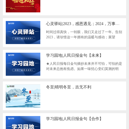
心灵驿站|2023，感恩遇见；2024，万事可期
时间过得真快，一转眼，我们又走过了一年。告别
2023，请珍惜这一年拥有的温暖与感动；展望
2024，愿你心怀热爱、勇敢前行，成为更好的自
己。
学习园地|人民日报金句【未来】
★人民日报每日金句摘抄未来并不可怕，可怕的是
对未来总抱有焦虑。如果一味忧心变幻莫测的明
天，反而可能会忽视眼前要紧的事。请相信，只要
冬至|晴明冬至，吉无不利
学习园地|人民日报金句【合作】