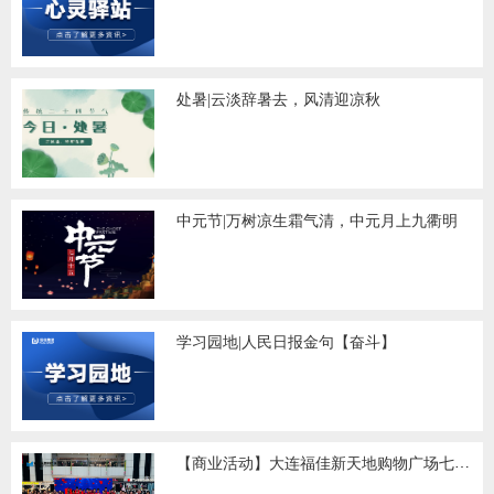
处暑|云淡辞暑去，风清迎凉秋
中元节|万树凉生霜气清，中元月上九衢明
学习园地|人民日报金句【奋斗】
【商业活动】大连福佳新天地购物广场七夕主题活动圆满结束