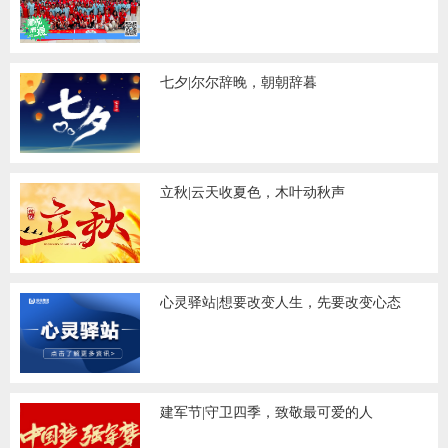
七夕|尔尔辞晚，朝朝辞暮
立秋|云天收夏色，木叶动秋声
心灵驿站|想要改变人生，先要改变心态
建军节|守卫四季，致敬最可爱的人